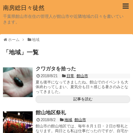
南房総日々徒然
千葉県館山市在住の管理人が館山市や近隣地域の日々を書いてい
きます。
ホーム
地域
「
地域
」
一覧
クワガタを拾った
2018/8/21
日常
,
館山市
夏も後半になってきましたね。館山でのイベントも大
体終わってしまい、夏気分も日々感じる暑さのみとな
ってきました。
記事を読む
館山地区祭礼
2018/8/2
地域
,
館山市
館山市の館山地区では、毎年８月１日・２日が祭礼と
なります。両日とも私は仕事だったのですが、自宅か