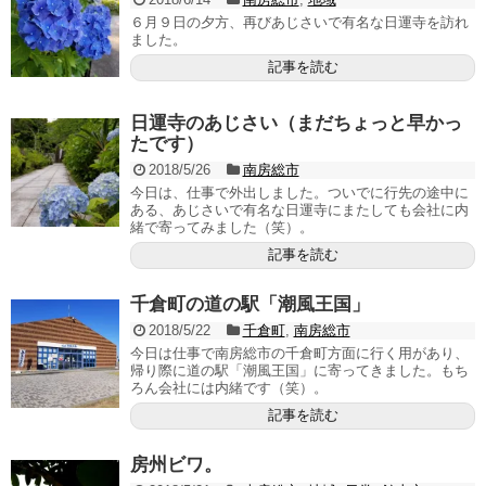
６月９日の夕方、再びあじさいで有名な日運寺を訪れ
ました。
記事を読む
日運寺のあじさい（まだちょっと早かっ
たです）
2018/5/26
南房総市
今日は、仕事で外出しました。ついでに行先の途中に
ある、あじさいで有名な日運寺にまたしても会社に内
緒で寄ってみました（笑）。
記事を読む
千倉町の道の駅「潮風王国」
2018/5/22
千倉町
,
南房総市
今日は仕事で南房総市の千倉町方面に行く用があり、
帰り際に道の駅「潮風王国」に寄ってきました。もち
ろん会社には内緒です（笑）。
記事を読む
房州ビワ。