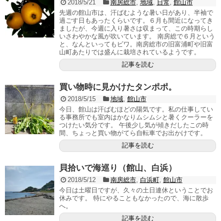
2018/5/21
南房総市
,
地域
,
日常
,
館山市
先週の館山市は、汗ばむような暑い日があり、半袖で
過ごす日もあったくらいです。６月も間近になってき
ましたが、今週に入り暑さは収まって、この時期らし
いさわやかな風が吹いています。 南房総で６月という
と、なんといってもビワ。南房総市の旧富浦町や旧富
山町あたりでは盛んに栽培されているようです。
記事を読む
買い物時に見かけたタンポポ。
2018/5/15
地域
,
館山市
今日、館山は汗ばむほどの陽気です。私の仕事してい
る事務所でも室内はかなりムシムシと暑くクーラーを
つけたい気分です。 午後少し気が傾きだしたこの時
間、ちょっと買い物がてら自転車でお出かけです。
記事を読む
貝拾いで海巡り（館山、白浜）
2018/5/12
南房総市
,
白浜町
,
館山市
今日は土曜日ですが、久々の土日連休ということでお
休みです。 特にやることもなかったので、海に散歩
へ。
記事を読む