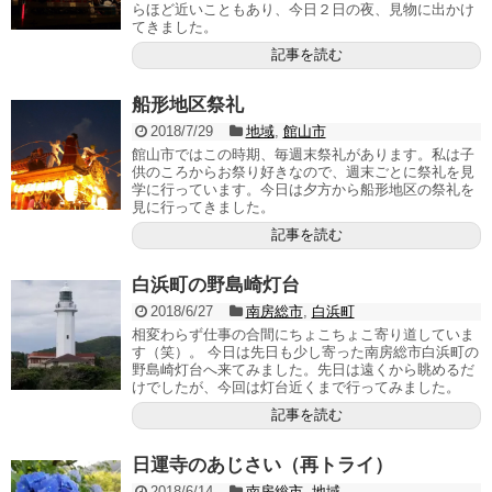
らほど近いこともあり、今日２日の夜、見物に出かけ
てきました。
記事を読む
船形地区祭礼
2018/7/29
地域
,
館山市
館山市ではこの時期、毎週末祭礼があります。私は子
供のころからお祭り好きなので、週末ごとに祭礼を見
学に行っています。今日は夕方から船形地区の祭礼を
見に行ってきました。
記事を読む
白浜町の野島崎灯台
2018/6/27
南房総市
,
白浜町
相変わらず仕事の合間にちょこちょこ寄り道していま
す（笑）。 今日は先日も少し寄った南房総市白浜町の
野島崎灯台へ来てみました。先日は遠くから眺めるだ
けでしたが、今回は灯台近くまで行ってみました。
記事を読む
日運寺のあじさい（再トライ）
2018/6/14
南房総市
,
地域