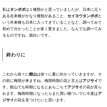
私は
タンポポ
は１種類かと思っていましたが、日本に元々
ある在来種がかなり種類があること、
セイヨウタンポポ
と
いう外来種も日本に入ってきていることなど、調べてみて
初めて分かったことが多く驚きました。なんでも調べてみ
るものですね。面白いです。
終わりに
これから徐々に
館山
は徐々に夏に向かっていきますが、そ
の前に梅雨が来ますね。梅雨時期の花と言えば
アジサイ
で
す。館山でも時期になるとあちこちで
アジサイ
の花が見ら
れます。梅雨時期になったらまた買い物ついでに今度は
ア
ジサイ
の花を見つけたいと思います。