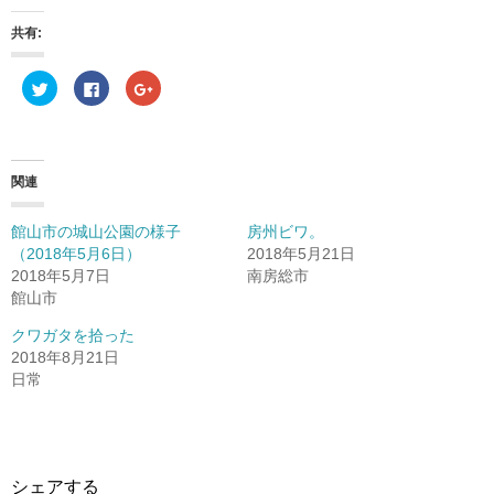
共有:
ク
F
ク
リ
a
リ
ッ
c
ッ
ク
e
ク
し
b
し
て
o
て
T
o
G
w
k
o
関連
i
で
o
t
共
g
t
有
l
e
す
e
館山市の城山公園の様子
房州ビワ。
r
る
+
（2018年5月6日）
2018年5月21日
で
に
で
共
は
共
2018年5月7日
南房総市
有
ク
有
(
リ
(
館山市
新
ッ
新
し
ク
し
クワガタを拾った
い
し
い
ウ
て
ウ
2018年8月21日
ィ
く
ィ
ン
だ
ン
日常
ド
さ
ド
ウ
い
ウ
で
(
で
開
新
開
き
し
き
ま
い
ま
す
ウ
す
)
ィ
)
シェアする