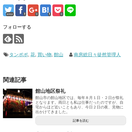
ン
ド
ウ
で
開
error
0
0
き
ま
す
フォローする
)
タンポポ
,
花
,
買い物
,
館山
南房総日々徒然管理人
関連記事
館山地区祭礼
館山市の館山地区では、毎年８月１日・２日が祭礼
となります。両日とも私は仕事だったのですが、自
宅からほど近いこともあり、今日２日の夜、見物に
出かけてきました。
記事を読む