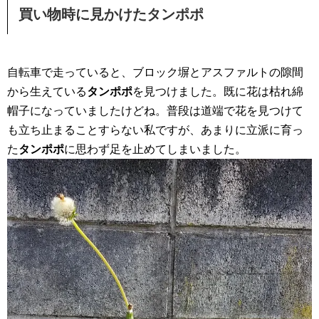
買い物時に見かけたタンポポ
自転車で走っていると、ブロック塀とアスファルトの隙間
から生えている
タンポポ
を見つけました。既に花は枯れ綿
帽子になっていましたけどね。普段は道端で花を見つけて
も立ち止まることすらない私ですが、あまりに立派に育っ
た
タンポポ
に思わず足を止めてしまいました。