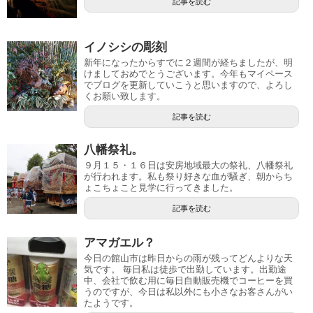
記事を読む
イノシシの彫刻
新年になったからすでに２週間が経ちましたが、明
けましておめでとうございます。今年もマイペース
でブログを更新していこうと思いますので、よろし
くお願い致します。
記事を読む
八幡祭礼。
９月１５・１６日は安房地域最大の祭礼、八幡祭礼
が行われます。私も祭り好きな血が騒ぎ、朝からち
ょこちょこと見学に行ってきました。
記事を読む
アマガエル？
今日の館山市は昨日からの雨が残ってどんよりな天
気です。 毎日私は徒歩で出勤しています。出勤途
中、会社で飲む用に毎日自動販売機でコーヒーを買
うのですが、今日は私以外にも小さなお客さんがい
たようです。