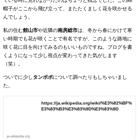
ている時に見れなかったのはちょっと残念でした。この綿
帽子がここから飛び立って、またたくましく花を咲かせる
んでしょう。
私の住む
館山市
や近隣の
南房総市
は、冬から春にかけて寒
い時期でも花が咲くことで有名ですが、このような路地に
咲く花に目を向けてみるのもいいものですね。ブログを書
くようになって少し視点が変わってきた気がします
（笑）。
ついでに少し
タンポポ
について調べたりもしちゃいまし
た。
https://ja.wikipedia.org/wiki/%E3%82%BF%
E3%83%B3%E3%83%9D%E3%83%9D
ja.wikipedia.org