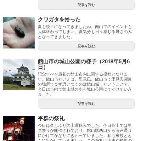
記事を読む
クワガタを拾った
夏も後半になってきましたね。館山でのイベントも
大体終わってしまい、夏気分も日々感じる暑さのみ
となってきました。
記事を読む
館山市の城山公園の様子（2018年5月6
日）
記念すべき最初の館山市内に関する投稿となりま
す。館山市といえば、里見氏。館山市で里見氏関連
の場所でまず思いつくのは館山城！ということで、
今日は市内で館山城のある城山公園にでかけていき
ました。
記事を読む
平群の祭礼
今日は久しぶりの土曜休みでした。今日館山では里
見祭りが開催されており、館山駅西口から海岸通り
にかけてかなりにぎわっていました。私も家族とと
もに出かけていきました。この祭礼は山車や神輿の