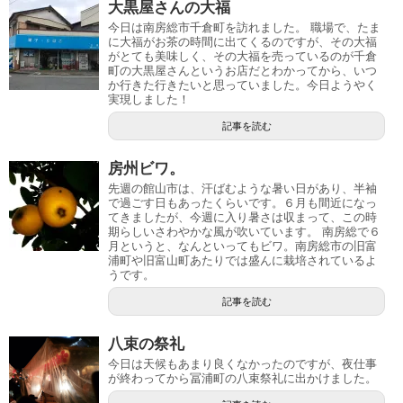
大黒屋さんの大福
今日は南房総市千倉町を訪れました。 職場で、たま
に大福がお茶の時間に出てくるのですが、その大福
がとても美味しく、その大福を売っているのが千倉
町の大黒屋さんというお店だとわかってから、いつ
か行きた行きたいと思っていました。今日ようやく
実現しました！
記事を読む
房州ビワ。
先週の館山市は、汗ばむような暑い日があり、半袖
で過ごす日もあったくらいです。６月も間近になっ
てきましたが、今週に入り暑さは収まって、この時
期らしいさわやかな風が吹いています。 南房総で６
月というと、なんといってもビワ。南房総市の旧富
浦町や旧富山町あたりでは盛んに栽培されているよ
うです。
記事を読む
八束の祭礼
今日は天候もあまり良くなかったのですが、夜仕事
が終わってから冨浦町の八束祭礼に出かけました。